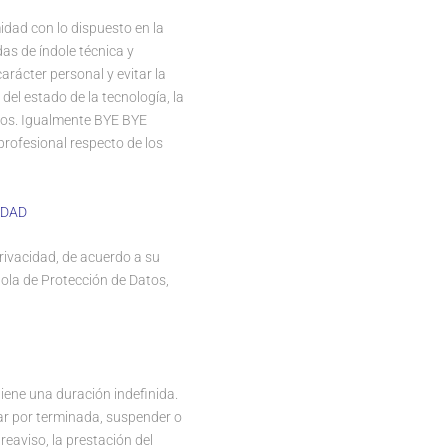
dad con lo dispuesto en la
s de índole técnica y
arácter personal y evitar la
del estado de la tecnología, la
tos. Igualmente BYE BYE
rofesional respecto de los
IDAD
rivacidad, de acuerdo a su
ñola de Protección de Datos,
tiene una duración indefinida.
ar por terminada, suspender o
eaviso, la prestación del