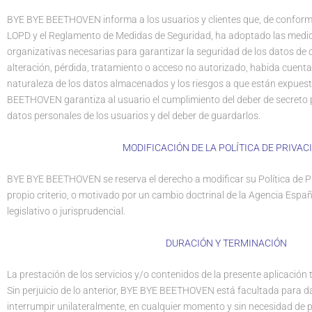
BYE BYE BEETHOVEN informa a los usuarios y clientes que, de conformi
LOPD y el Reglamento de Medidas de Seguridad, ha adoptado las medida
organizativas necesarias para garantizar la seguridad de los datos de c
alteración, pérdida, tratamiento o acceso no autorizado, habida cuenta 
naturaleza de los datos almacenados y los riesgos a que están expues
BEETHOVEN garantiza al usuario el cumplimiento del deber de secreto p
datos personales de los usuarios y del deber de guardarlos.
MODIFICACIÓN DE LA POLÍTICA DE PRIVAC
BYE BYE BEETHOVEN se reserva el derecho a modificar su Política de P
propio criterio, o motivado por un cambio doctrinal de la Agencia Espa
legislativo o jurisprudencial.
DURACIÓN Y TERMINACIÓN
La prestación de los servicios y/o contenidos de la presente aplicación 
Sin perjuicio de lo anterior, BYE BYE BEETHOVEN está facultada para d
interrumpir unilateralmente, en cualquier momento y sin necesidad de pr