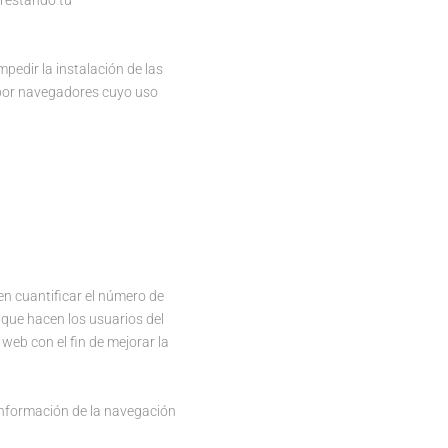
prestando tu
edir la instalación de las
o por navegadores cuyo uso
en cuantificar el número de
ón que hacen los usuarios del
web con el fin de mejorar la
 información de la navegación