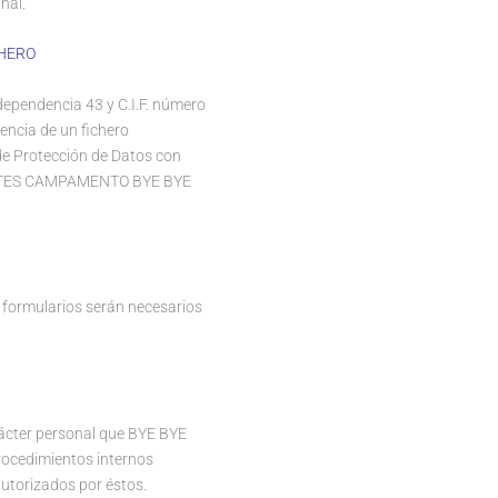
nal.
CHERO
dependencia 43 y C.I.F. número
tencia de un fichero
de Protección de Datos con
IENTES CAMPAMENTO BYE BYE
os formularios serán necesarios
arácter personal que BYE BYE
rocedimientos internos
autorizados por éstos.