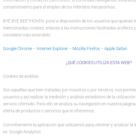
Información y Comercio Electrónico, si continúas navegando, estarás 
consentimiento para el empleo de los referidos mecanismos.
BYE BYE BEETHOVEN pone a disposición de los usuarios que quieran imp
mencionadas cookies, enlaces a las instrucciones facilitadas al efect
considera más extendido:
Google Chrome
–
Internet Explorer
–
Mozilla Firefox
–
Apple Safari
¿QUÉ COOKIES UTILIZA ESTA WEB?
Cookies de análisis
Son aquéllas que bien tratadas por nosotros o por terceros, nos permit
usuarios y así realizar la medición y análisis estadístico de la utilizaci
servicio ofertado. Para ello se analiza su navegación en nuestra página 
oferta de productos o servicios que le ofrecemos.
Concrétamente la aplicación que utilizamos para obtener y analizar la
es: Google Analytics.