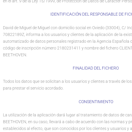
en el art. 9 de la Ley 15/1999, de Protección de Datos de Carácter Perso
IDENTIFICACIÓN DEL RESPONSABLE DE FI
David de Miguel de Miguel con domicilio social en Oviedo (33004), C/ In
70822189Z, informa a los usuarios y clientes de la aplicación de la exis
automatizado de datos personales registrado en la Agencia Española 
código de inscripción número 2180231411 y nombre del fichero CL
BEETHOVEN.
FINALIDAD DEL FICHERO
Todos los datos que se solicitan a los usuarios y clientes a través de l
para prestar el servicio acordado.
CONSENTIMIENTO
La utilización de la aplicación dará lugar al tratamiento de datos de c
BEETHOVEN, en su caso, llevará a cabo de acuerdo con las normas y p
establecidos al efecto, que son conocidos por los clientes y usuarios y 