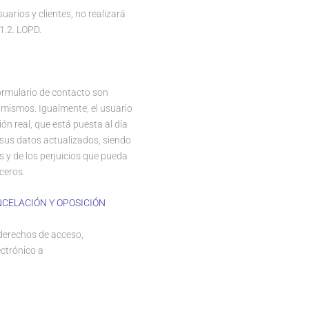
rios y clientes, no realizará
1.2. LOPD.
formulario de contacto son
 mismos. Igualmente, el usuario
ón real, que está puesta al día
sus datos actualizados, siendo
s y de los perjuicios que pueda
ceros.
NCELACIÓN Y OPOSICIÓN
derechos de acceso,
ectrónico a